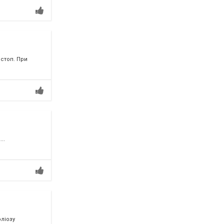
 стоп. При
..
ліозу