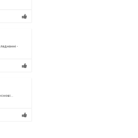
ладнанні -
снові...