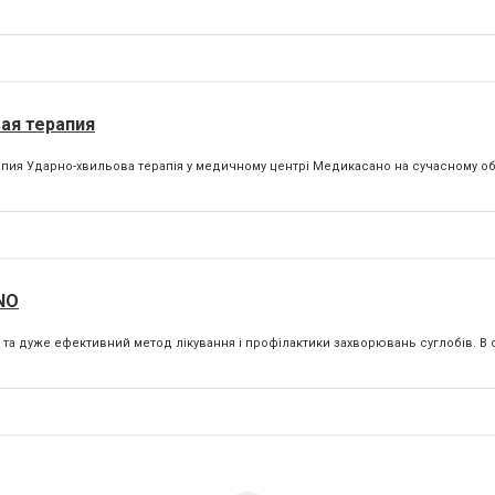
вая терапия
ия Ударно-хвильова терапія у медичному центрі Медикасано на сучасному об
NO
 та дуже ефективний метод лікування і профілактики захворювань суглобів. В о