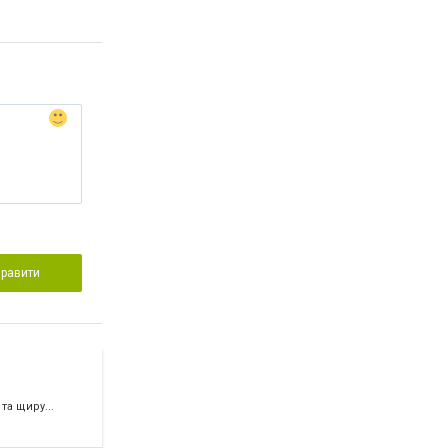
правити
а щиру...