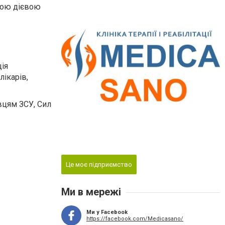
ашою дієвою
ція
лікарів,
вцям ЗСУ, Сил
Це моє підприємство
Ми в мережі
Ми у Facebook
https://facebook.com/Medicasano/