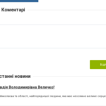
Коментарі
Від
станні новини
вдія Володимирівна Величко!
колаєва та області, найпоряднішої людини, яка має неосяжно велике серце т