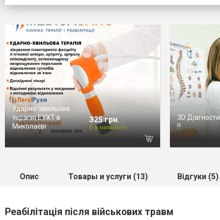
Ударно-хвильова
терапія ЕУХТ в
3D Діагности
325 грн.
Миколаєві
‼️
Є в наявності
Опис
Товары и услуги (13)
Відгуки (5)
Реабілітація після військових травм