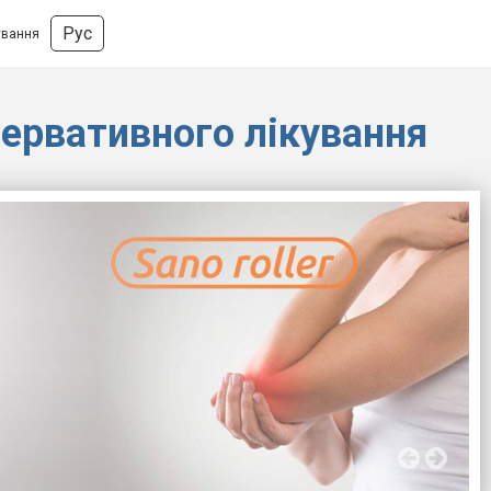
Рус
ування
сервативного лікування