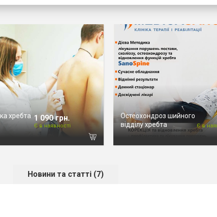
ка хребта
Остеохондроз шийного
1 090 грн.
відділу хребта
Є в наявності
Є в ная
Новини та статті (7)