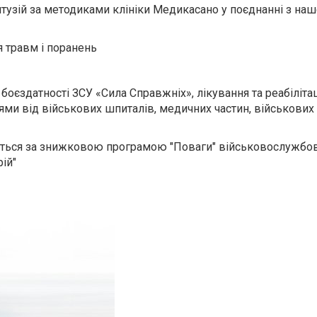
онтузій за методиками клініки Медикасано у поєднанні з н
я травм і поранень
боєздатності ЗСУ «Сила Справжніх», лікування та реабіліта
ми від військових шпиталів, медичних частин, військових 
ається за знижковою програмою "Поваги" військовослужбо
ій"