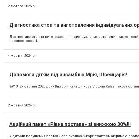
2 лютого 2025 р.
Діагностика стоп та виготовлення індивідуальних о
Діагностика стоп та виготовлення індивідуальних ортопедичних устілок
плоскостопості...
4 жовтня 2024 р.
Допомога дітям від ансамблю Мрія, Швейцарія!
&#13; 27 серпня 2023 року Вікторія Калашнікова Victoria Kalashnikova орга
2 жовтня 2024 р.
Акційний пакет «Рівна постава» зі знижкою 30%!!!
У дитини порушення постави або сколіоз?Скористайтесь акційною пропоз