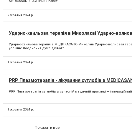
MEDICASANO - Акційний пакет...
2 жовтня 2024 р.
Ударно-хвильова терапія в Миколаєві Ударно-волно
Ударно-хвильова терапія в МЕДИКАСАНО-Миколаїв Ударно-волновая терап
успішне поєднання дуже дієвого...
1 жовтня 2024 р.
PRP Плазмотерапія - лікування суглобів в MEDICASA
PRP Плазмотерапія суглобів в сучасній медичній практиці – інноваційний
1 жовтня 2024 р.
Показати все