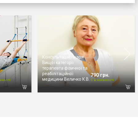
Консультація лікаря
Вищої категорії
терапевта фізичної та
реабілітаційної
790 грн.
медицини Величко К.В.
вності
Є в наявності