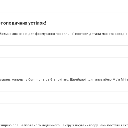
ртопедичних устілок!
! Велике значення для формування правильної постави дитини має стан зводів
нізувала концерт в Commune de Grandvillard, Швейцарія для ансамблю Мрія Mrija.
ицією спеціалізованого медичного центру з лікуванняпорушень постави і ско