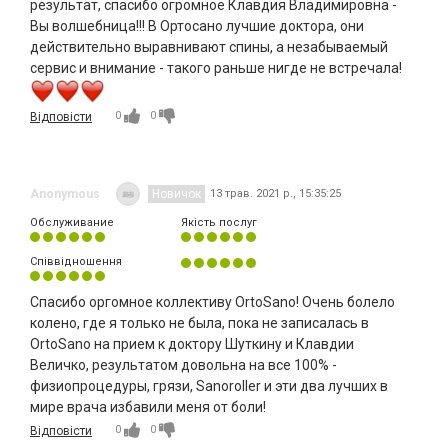
результат, спасибо огромное Клавдия Владимировна -
Вы волшебница!!! В Ортосано лучшие доктора, они
действительно выравнивают спины, а незабываемый
сервис и внимание - такого раньше нигде не встречала!
0
0
Відповісти
Anonymous
Новичок
13 трав. 2021 р., 15:35:25
Обслуживание
Якість послуг
Співвідношення
Спасибо оргомное коллективу OrtoSano! Очень болело
колено, где я только не была, пока не записалась в
OrtoSano на прием к доктору Шуткину и Клавдии
Величко, результатом довольна на все 100% -
физиопроцедуры, грязи, Sanoroller и эти два лучших в
мире врача избавили меня от боли!
0
0
Відповісти