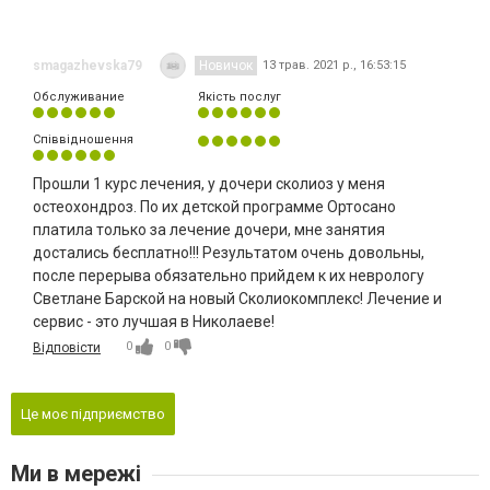
smagazhevska79
Новичок
13 трав. 2021 р., 16:53:15
Обслуживание
Якість послуг
Співвідношення
Прошли 1 курс лечения, у дочери сколиоз у меня
остеохондроз. По их детской программе Ортосано
платила только за лечение дочери, мне занятия
достались бесплатно!!! Результатом очень довольны,
после перерыва обязательно прийдем к их неврологу
Светлане Барской на новый Сколиокомплекс! Лечение и
сервис - это лучшая в Николаеве!
0
0
Відповісти
Це моє підприємство
Ми в мережі