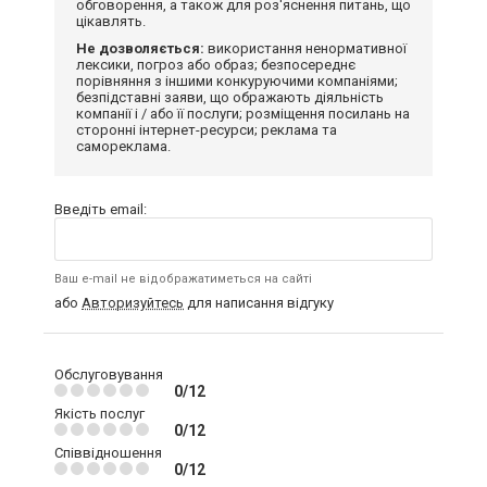
обговорення, а також для роз'яснення питань, що
цікавлять.
Не дозволяється:
використання ненормативної
лексики, погроз або образ; безпосереднє
порівняння з іншими конкуруючими компаніями;
безпідставні заяви, що ображають діяльність
компанії і / або її послуги; розміщення посилань на
сторонні інтернет-ресурси; реклама та
самореклама.
Введіть email:
Ваш e-mail не відображатиметься на сайті
або
Авторизуйтесь
для написання відгуку
Обслуговування
0/12
Якість послуг
0/12
Співвідношення
0/12