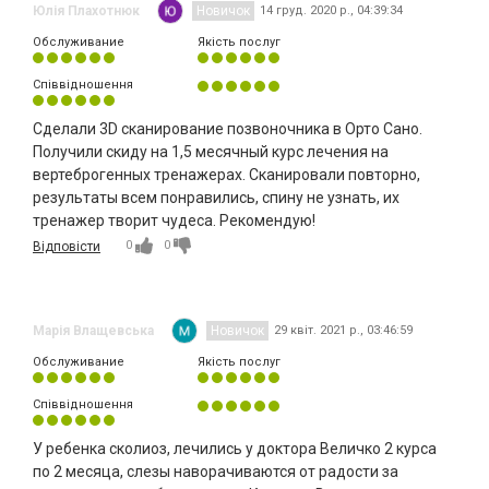
Юлія Плахотнюк
Новичок
14 груд. 2020 р., 04:39:34
Обслуживание
Якість послуг
Співвідношення
Сделали 3D сканирование позвоночника в Орто Сано.
Получили скиду на 1,5 месячный курс лечения на
вертеброгенных тренажерах. Сканировали повторно,
результаты всем понравились, спину не узнать, их
тренажер творит чудеса. Рекомендую!
0
0
Відповісти
Марія Влащевська
Новичок
29 квіт. 2021 р., 03:46:59
Обслуживание
Якість послуг
Співвідношення
У ребенка сколиоз, лечились у доктора Величко 2 курса
по 2 месяца, слезы наворачиваются от радости за