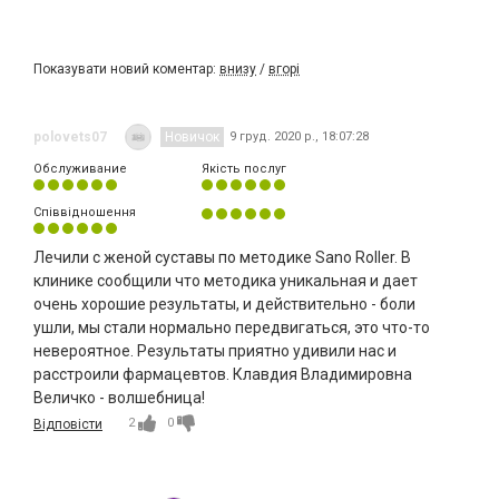
Показувати новий коментар:
внизу
/
вгорі
polovets07
Новичок
9 груд. 2020 р., 18:07:28
Обслуживание
Якість послуг
Співвідношення
Лечили с женой суставы по методике Sano Roller. В
клинике сообщили что методика уникальная и дает
очень хорошие результаты, и действительно - боли
ушли, мы стали нормально передвигаться, это что-то
невероятное. Результаты приятно удивили нас и
расстроили фармацевтов. Клавдия Владимировна
Величко - волшебница!
2
0
Відповісти