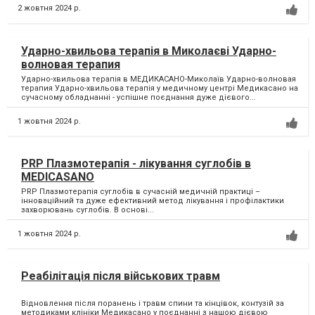
2 жовтня 2024 р.
Ударно-хвильова терапія в Миколаєві Ударно-
волновая терапия
Ударно-хвильова терапія в МЕДИКАСАНО-Миколаїв Ударно-волновая
терапия Ударно-хвильова терапія у медичному центрі Медикасано на
сучасному обладнанні - успішне поєднання дуже дієвого...
1 жовтня 2024 р.
PRP Плазмотерапія - лікування суглобів в
MEDICASANO
PRP Плазмотерапія суглобів в сучасній медичній практиці –
інноваційний та дуже ефективний метод лікування і профілактики
захворювань суглобів. В основі...
1 жовтня 2024 р.
Реабілітація після військових травм
Відновлення після поранень і травм спини та кінцівок, контузій за
методиками клініки Медикасано у поєднанні з нашою дієвою