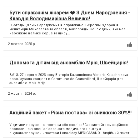
Бути справжнім лікарем ❤️ З Днем Народження -
Клавдія Володимирівна Величко!
Сьогодні День Народження в справжньої Берегині здоров‘я
мешканців Миколаєва та області, найпоряднішої людини, яка має
неосяжно велике серце та щиру...
2 лютого 2025 р.
Допомога дітям від ансамблю Мрія, Швейцарія!
&#13; 27 серпня 2023 року Вікторія Калашнікова Victoria Kalashnikova
організувала концерт в Commune de Grandvillard, Швейцарія для
ансамблю Мрія Mrija...
2 жовтня 2024 р.
Акційний пакет «Рівна постава» зі знижкою 30%!!!
У дитини порушення постави або сколіоз?Скористайтесь акційною
пропозицією спеціалізованого медичного центру з
лікуванняпорушень постави і сколіозу MEDICASANO - Акційний пакет...