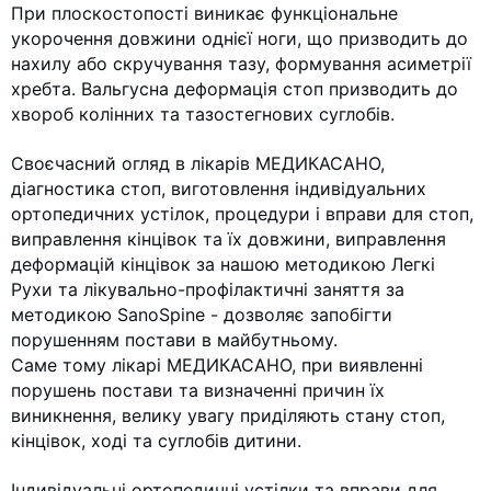
При плоскостопості виникає функціональне
укорочення довжини однієї ноги, що призводить до
нахилу або скручування тазу, формування асиметрії
хребта. Вальгусна деформація стоп призводить до
хвороб колінних та тазостегнових суглобів.
Своєчасний огляд в лікарів МЕДИКАСАНО,
діагностика стоп, виготовлення індивідуальних
ортопедичних устілок, процедури і вправи для стоп,
виправлення кінцівок та їх довжини, виправлення
деформацій кінцівок за нашою методикою Легкі
Рухи та лікувально-профілактичні заняття за
методикою SanoSpine - дозволяє запобігти
порушенням постави в майбутньому.
Саме тому лікарі МЕДИКАСАНО, при виявленні
порушень постави та визначенні причин їх
виникнення, велику увагу приділяють стану стоп,
кінцівок, ході та суглобів дитини.
Індивідуальні ортопедичні устілки та вправи для