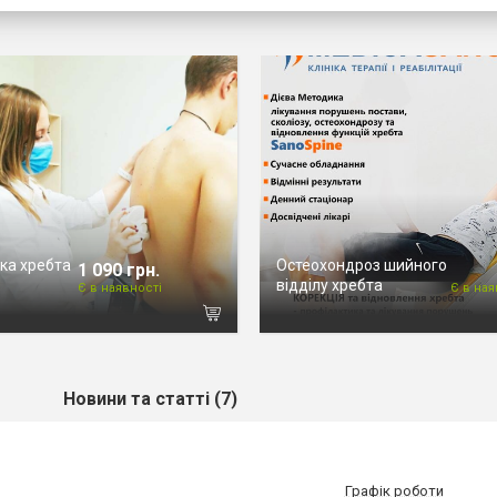
ка хребта
Остеохондроз шийного
1 090 грн.
відділу хребта
Є в наявності
Є в ная
Новини та статті (7)
Графік роботи