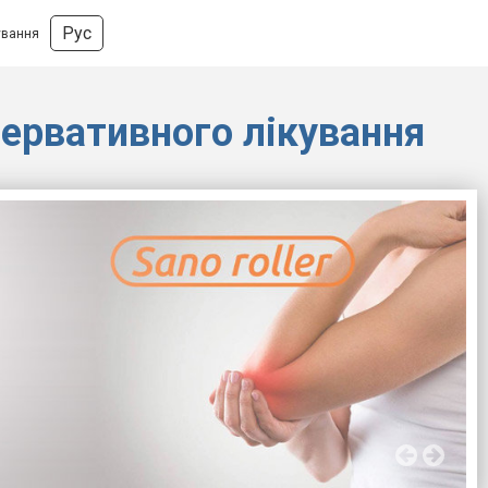
Рус
ування
сервативного лікування