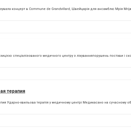
нізувала концерт в Commune de Grandvillard, Швейцарія для ансамблю Мрія Mrija.
ицією спеціалізованого медичного центру з лікуванняпорушень постави і ско
вая терапия
ия Ударно-хвильова терапія у медичному центрі Медикасано на сучасному об