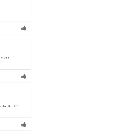
..
ліозу
ладнанні -