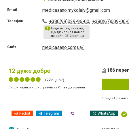
Email
medicasano.mykolaiv@gmail.com
Телефон
+380(99)029-96-00
,
+380(67)009-06-
Будь ласка, скажіть,
що дізналися номер
на сайті 0512.com.ua
Сайт
medicasano.com.ua/
12
дуже добре
186 перег
(
27
оцінок)
Високі оцінки користувачів за
Співвідношення
5 людей рекоме
Reddit
Telegram
Viber
WhatsApp