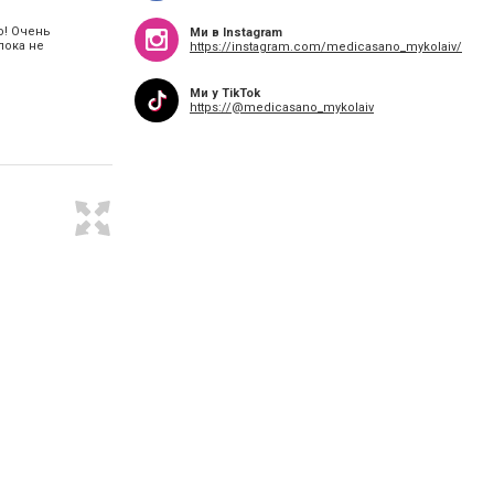
o! Очень
Ми в Instagram
пока не
https://instagram.com/medicasano_mykolaiv/
Ми у TikTok
https://@medicasano_mykolaiv