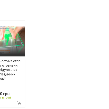
ностика стоп
иготовлення
відуальних
опедичних
ок‼️
0 грн.
аявності