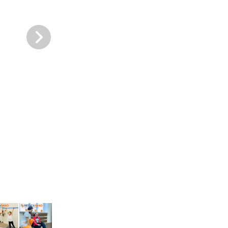
Комплексне консервативне лікування захворювань 
Миколаєві