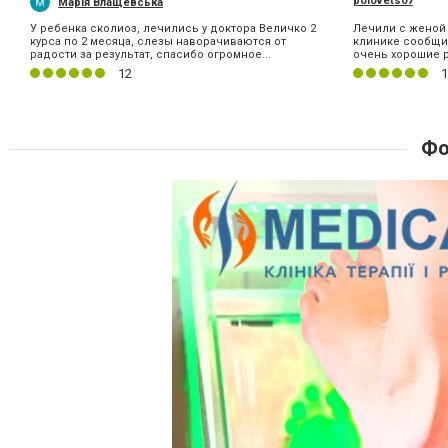
polovets07
Марія Влащевська
У ребенка сколиоз, лечились у доктора Величко 2
Лечили с женой 
курса по 2 месяца, слезы наворачиваются от
клинике сообщил
радости за результат, спасибо огромное...
очень хорошие ре
12
1
Фо