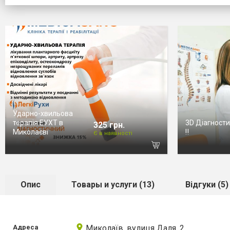
Ударно-хвильова
терапія ЕУХТ в
3D Діагности
325 грн.
Миколаєві
‼️
Є в наявності
Опис
Товары и услуги (13)
Відгуки (5)
Адреса
Миколаїв, вулиця Даля, 2