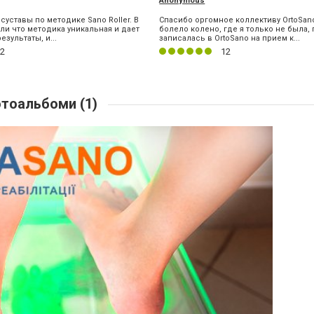
Anonymous
суставы по методике Sano Roller. В
Спасибо оргомное коллективу OrtoSan
и что методика уникальная и дает
болело колено, где я только не была, 
зультаты, и...
записалась в OrtoSano на прием к...
2
12
тоальбоми (1)