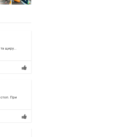
а щиру...
 стоп. При