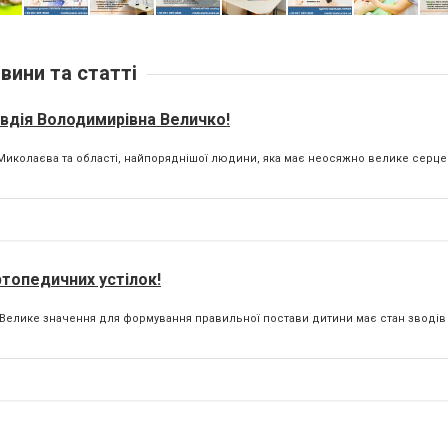
вини та статті
вдія Володимирівна Величко!
колаєва та області, найпоряднішої людини, яка має неосяжно велике серце т
ртопедичних устілок!
! Велике значення для формування правильної постави дитини має стан зводів