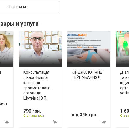
Ще новини
вары и услуги
я
Консультація
КІНЕЗІОЛОГІЧНЕ
Діаг
лікаря Вищої
ТЕЙПУВАННЯ ‼️
та в
категорії
інди
травматолога-
орт
ортопеда
устіл
Шуткіна Ю.П.
ової
790 грн.
1 60
від 345 грн.
Є в наявності
Є в н