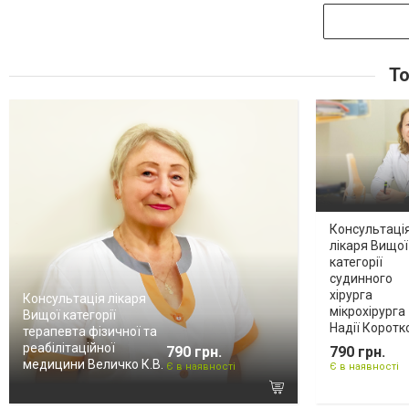
То
Консультаці
лікаря Вищої
категорії
судинного
хірурга
Консультація лікаря
мікрохірурга
Вищої категорії
Надії Коротк
терапевта фізичної та
реабілітаційної
790 грн.
790 грн.
медицини Величко К.В.
Є в наявності
Є в наявності