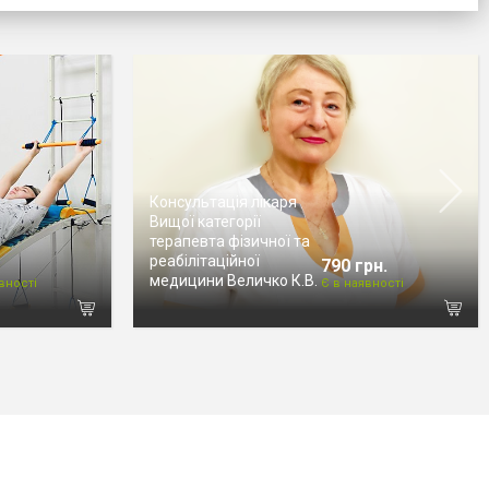
Консультація лікаря
Вищої категорії
терапевта фізичної та
реабілітаційної
790 грн.
медицини Величко К.В.
вності
Є в наявності