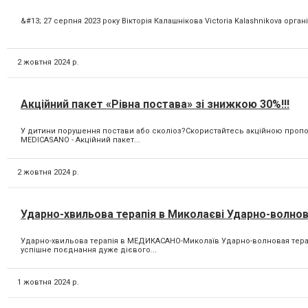
&#13; 27 серпня 2023 року Вікторія Калашнікова Victoria Kalashnikova орга
2 жовтня 2024 р.
Акційний пакет «Рівна постава» зі знижкою 30%!!!
У дитини порушення постави або сколіоз?Скористайтесь акційною пропоз
MEDICASANO - Акційний пакет...
2 жовтня 2024 р.
Ударно-хвильова терапія в Миколаєві Ударно-волно
Ударно-хвильова терапія в МЕДИКАСАНО-Миколаїв Ударно-волновая терап
успішне поєднання дуже дієвого...
1 жовтня 2024 р.